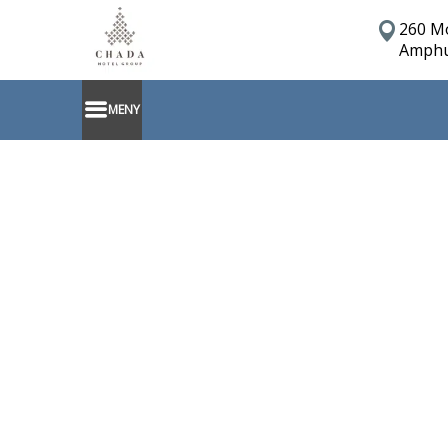
260 M
Amphu
MENY