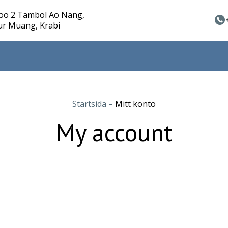
oo 2 Tambol Ao Nang,
r Muang, Krabi
Startsida
–
Mitt konto
My account